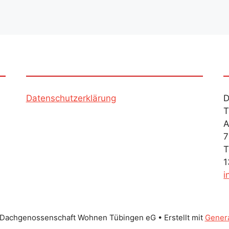
Datenschutzerklärung
D
T
A
7
T
1
i
Dachgenossenschaft Wohnen Tübingen eG
• Erstellt mit
Gener